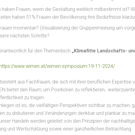
haben Frauen, wenn die Gestaltung weiblich mitbestimmt ist? 
eiten haben 51% Frauen der Bevölkerung ihre Bedürfnisse klar
Frauen momentan? (Visualisierung der Gruppenmeinung am vorgef
sere nächsten Schritte?
rantwortlich für den Thementisch
„Klimafitte Landschafts- u
https://www.wimen.at/wimen-symposium-19-11-2024/
esteht aus Fachfrauen, die sich mit ihrer beruflichen Expertise 
N bietet den Raum, um Positionen zu reflektieren, weiterzuentw
ffentlichkeit zu tragen.
liegen ist es, die vielfältigen Perspektiven sichtbar zu machen, g
 zu diskutieren und Veränderungen denkbar und planbar zu ma
nser Handeln werden geleitet von den Prinzipien der nachhaltige
g und Wertschätzung sowie einer ganzheitlichen Betrachtung.