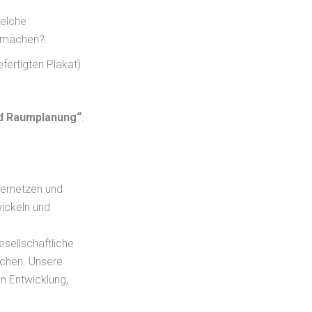
Welche
zumachen?
ertigten Plakat)
nd Raumplanung“
.
vernetzen und
ickeln und
esellschaftliche
chen. Unsere
n Entwicklung,